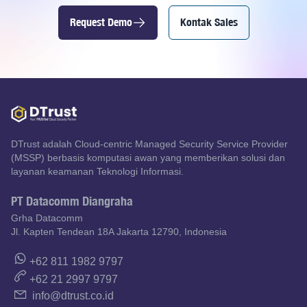
Request Demo
Kontak Sales
DTrust adalah Cloud-centric Managed Security Service Provider
(MSSP) berbasis komputasi awan yang memberikan solusi dan
layanan keamanan Teknologi Informasi.
PT Datacomm Diangraha
Grha Datacomm
Jl. Kapten Tendean 18A Jakarta 12790, Indonesia
+62 811 1982 9797
+62 21 2997 9797
info@dtrust.co.id